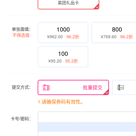
美团礼品卡
1000
800
单张面值：
不得选错
¥962.00
·
96.2折
¥769.60
·
96.2折
100
¥95.20
·
95.2折
提交方式：

批量提交

1.请确保券码有效性。
卡号/密码：