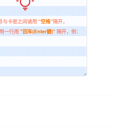

号与卡密之间请用
“空格”
隔开，
用一行用
"回车(Enter键)"
隔开，例：