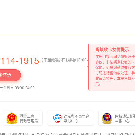
蚂蚁收卡友情提示
3114-1915
注册即视为同意蚂蚁收卡
（电话客服 在线时间8:00-23:00）
协议，非法渠道获取的卡
保护。如果您通过非官方
号码进行咨询或处理二手
线咨询
收造成损失，本平台概不
责。
周日 08:00-24:00
湖北工商
违法和不良信息
网络违法犯
行政管理局
举报中心
举报中心
专业回收各种礼品卡/购物卡/消费券/提货码等各种权益，您身边的卡回