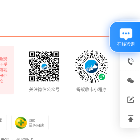

在线咨询
服务

不受
客服
卡回
客服

负
电话
关注微信公众号
蚂蚁收卡小程序
关注

微信
建议

罪
360
反馈
绿色网站
回到
收专家
蚂蚁收卡