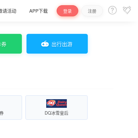


邀请活动
APP下载
登录
注册
卡券
出行出游
券
DQ冰雪皇后