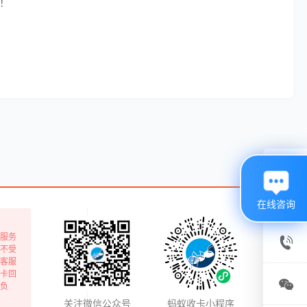
！

在线咨询
服务

不受
客服
卡回
客服

负
电话
关注微信公众号
蚂蚁收卡小程序