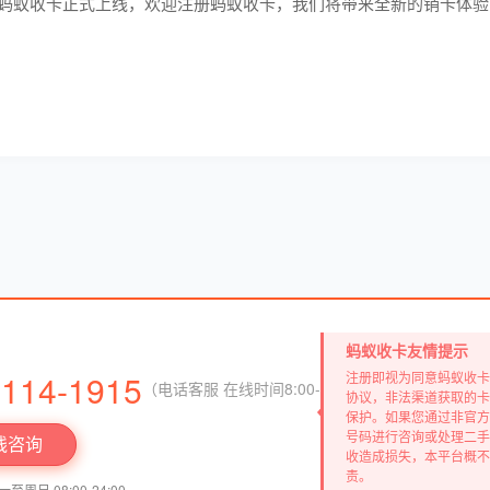
蚂蚁收卡正式上线，欢迎注册蚂蚁收卡，我们将带来全新的销卡体验
蚂蚁收卡友情提示
3114-1915
注册即视为同意蚂蚁收卡
（电话客服 在线时间8:00-23:00）
协议，非法渠道获取的卡
保护。如果您通过非官方
号码进行咨询或处理二手
线咨询
收造成损失，本平台概不
责。
周日 08:00-24:00