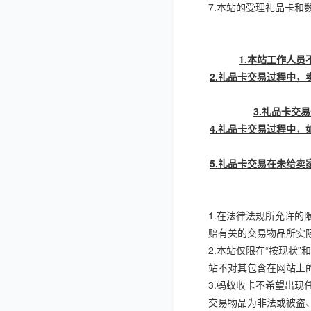
7.
本站的受理礼品卡和
1.
本站工作人员
2.
礼品卡交易过程中，
3.
礼品卡交易
4.
礼品卡交易过程中，
5.
礼品卡交易在未给卖
1.
在法律法规所允许的
赔有关的交易物品所实
2.
本站仅限在“按现状”
站不对其包含在网站上
3.
蚂蚁收卡不希望出现
交易物品为非法或被盗