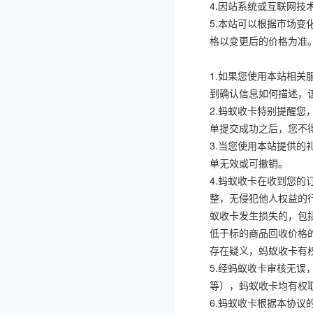
4.
因站系统或互联网技
5.
本站可以根据市场变
格以变更后的价格为准
1.
如果您使用本站相关
到确认信息如何描述，
2.
蚂蚁收卡特别提醒您
单提交成功之后，您不
3.
当您使用本站提供的
单无效或可撤销。
4.
蚂蚁收卡在收到您的
整，无侵犯他人权益的
蚁收卡发生损失的，包
低于标的商品回收价格
存在疑义，蚂蚁收卡有
5.
经蚂蚁收卡审核无误
等），蚂蚁收卡均有权
6.
蚂蚁收卡根据本协议