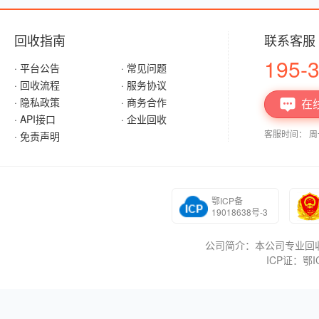
回收指南
联系客服
195-
· 平台公告
· 常见问题
· 回收流程
· 服务协议
· 隐私政策
· 商务合作
在

· API接口
· 企业回收
客服时间： 周一至
· 免责声明
鄂ICP备
19018638号-3
公司简介：本公司专业回收
ICP证：鄂IC