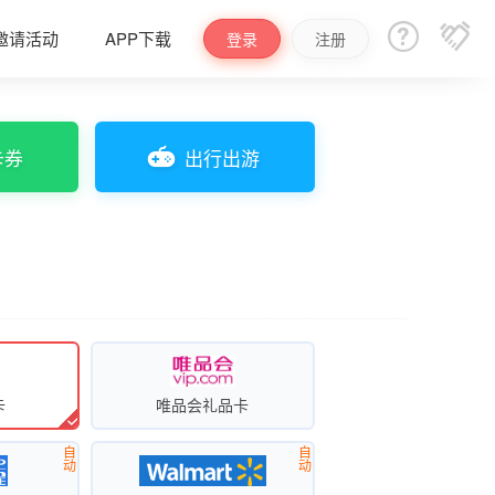


邀请活动
APP下载
登录
注册
卡券
出行出游
卡
唯品会礼品卡
自
自
动
动