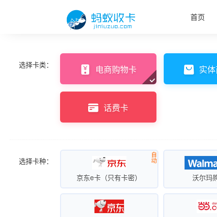
首页
选择卡类：
电商购物卡
实体
话费卡
自
选择卡种：
动
京东e卡（只有卡密）
沃尔玛