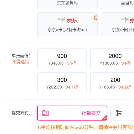
京东领货码
当当礼
自
动
京东e卡(只有卡密mf)
京东e卡(只
900
2000
单张面值：
不得选错
¥846.00
·
94折
¥1880.00
·
94折
300
200
¥282.30
·
94.1折
¥188.40
·
94.2折
提交方式：

批量提交

1.平均核销时间为5-30分钟，请确保券码有