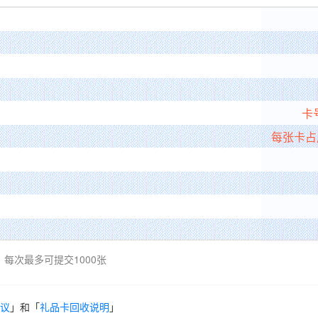
卡
每张卡占
每次最多可提交1000张
议
」和「
礼品卡回收说明
」