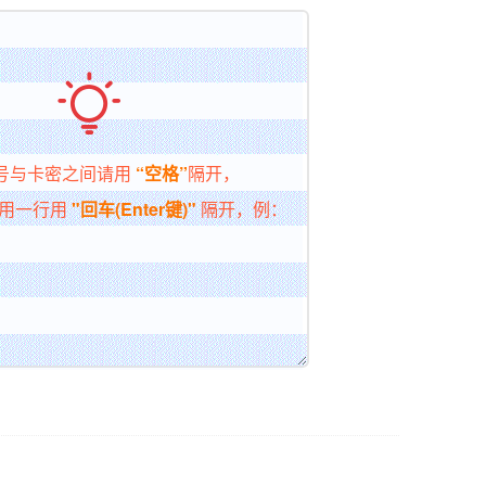

号与卡密之间请用
“空格”
隔开，
用一行用
"回车(Enter键)"
隔开，例：