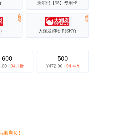
行
沃尔玛【68】专用卡
自
自
动
动
)
大润发购物卡(SKY)
600
500
.60
·
94.1折
¥472.00
·
94.4折
失后果自负！