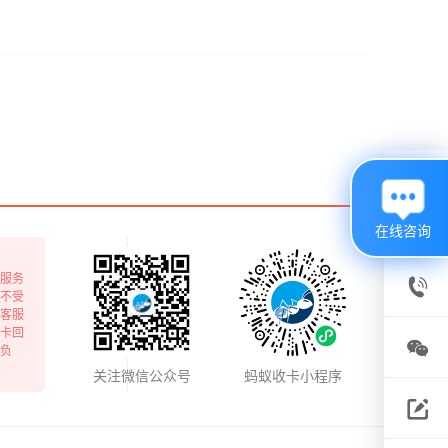

在线咨询
服务

不受
客服
卡回
客服

负
电话
关注微信公众号
蚂蚁收卡小程序
关注

微信