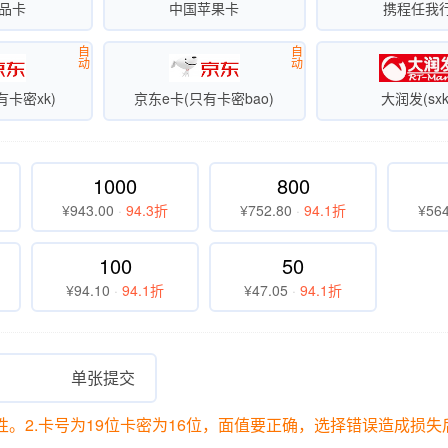
品卡
中国苹果卡
携程任我
自
自
动
动
有卡密xk)
京东e卡(只有卡密bao)
大润发(sxk
1000
800
¥943.00
·
94.3折
¥752.80
·
94.1折
¥564
100
50
¥94.10
·
94.1折
¥47.05
·
94.1折
单张提交
效性。2.卡号为19位卡密为16位，面值要正确，选择错误造成损