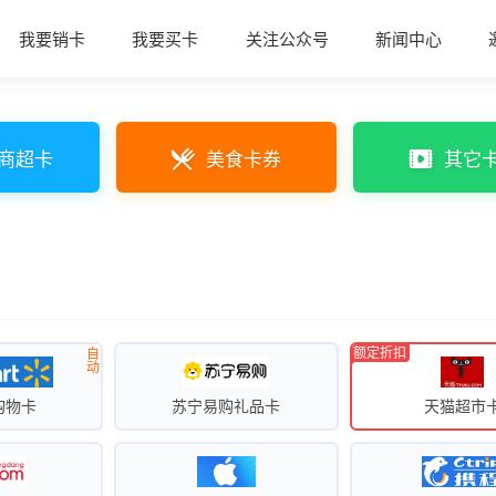
我要销卡
我要买卡
关注公众号
新闻中心
商超卡
美食卡券
其它
额定折扣
自
动
购物卡
苏宁易购礼品卡
天猫超市