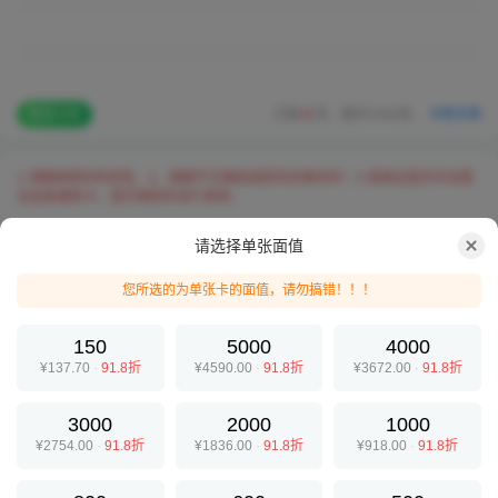
已输
0
张，最多1000张
·
卡密示例
整理卡密
1.请确保券码有效性。2、面额不正确造成损失后果自负！3.请保证是京东自营
此卡种无需卡号，只需填写卡密，
全品类通用卡，提交错损失自行承担。
每张一行用
“换行”
隔开！
请选择单张面值
CA1A-2E31-1BAC-6C02
交易步骤
常见问题
您所选的为单张卡的面值，请勿搞错！！！
蚂蚁收卡App
150
5000
4000
更简单、更快捷、更安全
¥137.70
·
91.8折
¥4590.00
·
91.8折
¥3672.00
·
91.8折
3000
2000
1000
专业礼品卡回收
¥2754.00
·
91.8折
¥1836.00
·
91.8折
¥918.00
·
91.8折