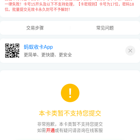
一律失败！卡号15开头及以下不支持处理，【卡密规则】卡号为17位，密码18
位。批量提交无效卡永久封号不予解封！
交易步骤
常见问题
蚂蚁收卡App
更简单、更快捷、更安全
卡号与卡密之间请用
“空格”
隔开，
每张卡占用一行用
“换行”
隔开，例：
本卡类暂不支持您提交
非常抱歉，本卡类暂不支持您提交
如需
开通
或有疑问请咨询在线客服